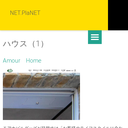
NET.PlaNET
ハウス（1）
Amour Home