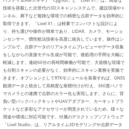
ハンディSLAMスキャナ「Cygnus」と「Lixel X1」は、高度な
技術を搭載した次世代の3Dスキャンシステムで、建設現場やト
ンネル、廊下など複雑な環境での精密な点群データを効率的に
取得できます。「Lixel X1」は軽量でコンパクトな設計によ
り、持ち運びや操作が簡単であり、LIDAR、カメラ、モーショ
ンセンサー、慣性航法技術を高度に統合しています。操作はシ
ンプルで、点群データのリアルタイムプレビューやデータ収集
をしながらの直接モデル生成が可能で、後処理の手間を大幅に
軽減します。連続60分の長時間稼働が可能で、大規模な現場で
も分割スキャンの必要がなく、効率的にスキャン業務を実施で
きます。オプションとしてRTKモジュールを装着すれば、GNSS
観測データと統合して高精度な座標付けが行え、360度パノラ
マカメラとの連携で点群のカラー化も実現します。さらに、背
負い型バックパックキットやUAVアダプター、カーキットブラ
ケットなど多彩なアクセサリーが用意されているため、様々な
用途や環境に対応可能です。付属のデスクトップソフトウェア
「Lixel Studio」は、リアルタイム3Dモデリングや点群データ