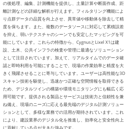
の後処理、編集、計測機能を提供し、土量計算や断面作成、距
離計測などの詳細な解析が行えます。フィルタリング機能によ
り点群データの品質を向上させ、異常値や移動体を除去して精
度を保ちます。また、複数のデータソースに対応して累積誤差
を抑え、弱いテクスチャのシーンでも安定したマッピングを可
能にしています。これらの特徴から、CygnusとLixel X1は建
設、土木、公共インフラの検査や管理に最適なソリューション
として注目されています。加えて、リアルタイムでのデータ確
認と即時利用を可能にすることで、現場の作業効率と精度を大
きく飛躍させることに寄与しています。ユーザーは高性能な3D
スキャン技術を駆使し、迅速かつ正確な空間情報を取得できる
ため、デジタルツインの構築や環境モニタリングにも幅広く応
用可能です。提供される製品とサービスは技術力と信頼性を兼
ね備え、現場のニーズに応える最先端のデジタル計測ソリュー
ションとして、多様な業務での活用が期待されています。これ
により、建設業界のデジタル化を推進し、効率化と安全性向上
に貢献している点が大きな強みです。