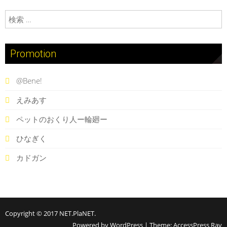
検索:
Promotion
@Bene!
えみあす
ペットのおくり人ー輪廻ー
ひなぎく
カドガン
Copyright © 2017
NET.PlaNET
.
Powered by WordPress
|
Theme:
AccessPress Ray