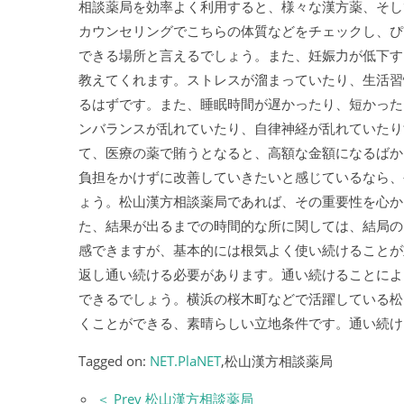
相談薬局を効率よく利用すると、様々な漢方薬、そし
カウンセリングでこちらの体質などをチェックし、ぴ
できる場所と言えるでしょう。また、妊娠力が低下す
教えてくれます。ストレスが溜まっていたり、生活習
るはずです。また、睡眠時間が遅かったり、短かった
ンバランスが乱れていたり、自律神経が乱れていたり
て、医療の薬で賄うとなると、高額な金額になるばか
負担をかけずに改善していきたいと感じているなら、
ょう。松山漢方相談薬局であれば、その重要性を心か
た、結果が出るまでの時間的な所に関しては、結局の
感できますが、基本的には根気よく使い続けることが
返し通い続ける必要があります。通い続けることによ
できるでしょう。横浜の桜木町などで活躍している松
くことができる、素晴らしい立地条件です。通い続け
Tagged on:
NET.PlaNET
,松山漢方相談薬局
＜ Prev 松山漢方相談薬局