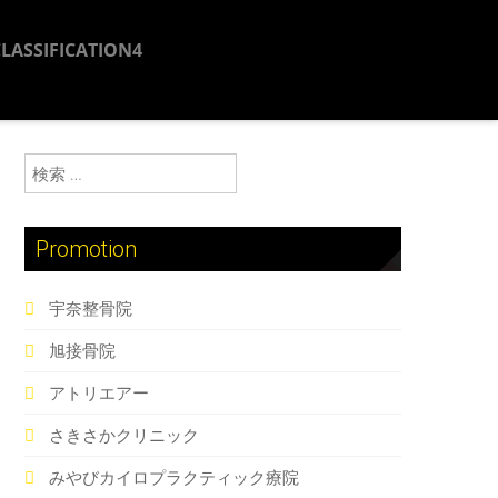
CLASSIFICATION4
検索:
Promotion
宇奈整骨院
旭接骨院
アトリエアー
さきさかクリニック
みやびカイロプラクティック療院